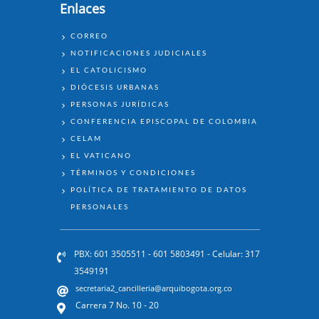
Enlaces
ENLACES
CORREO
NOTIFICACIONES JUDICIALES
EL CATOLICISMO
DIÓCESIS URBANAS
PERSONAS JURÍDICAS
CONFERENCIA EPISCOPAL DE COLOMBIA
CELAM
EL VATICANO
TÉRMINOS Y CONDICIONES
POLÍTICA DE TRATAMIENTO DE DATOS
PERSONALES
PBX: 601 3505511 - 601 5803491 - Celular: 317
3549191
secretaria2_cancilleria@arquibogota.org.co
Carrera 7 No. 10 - 20