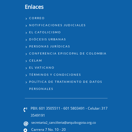
Enlaces
ENLACES
CORREO
NOTIFICACIONES JUDICIALES
EL CATOLICISMO
DIÓCESIS URBANAS
PERSONAS JURÍDICAS
CONFERENCIA EPISCOPAL DE COLOMBIA
CELAM
EL VATICANO
TÉRMINOS Y CONDICIONES
POLÍTICA DE TRATAMIENTO DE DATOS
PERSONALES
PBX: 601 3505511 - 601 5803491 - Celular: 317
3549191
secretaria2_cancilleria@arquibogota.org.co
Carrera 7 No. 10 - 20