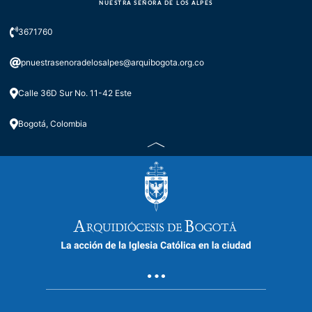
NUESTRA SEÑORA DE LOS ALPES
3671760
pnuestrasenoradelosalpes@arquibogota.org.co
Calle 36D Sur No. 11-42 Este
Bogotá, Colombia