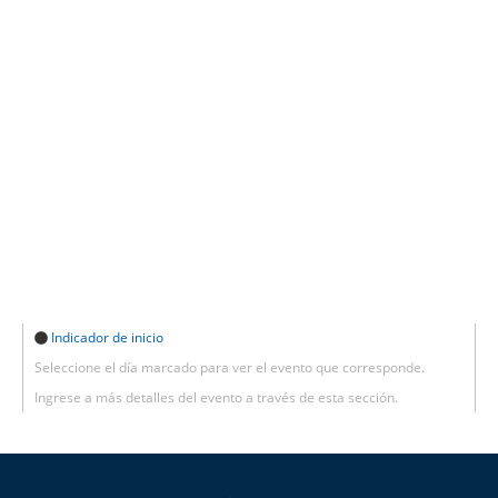
Indicador de inicio
Seleccione el día marcado para ver el evento que corresponde.
Ingrese a más detalles del evento a través de esta sección.