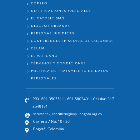
ENLACES
CORREO
NOTIFICACIONES JUDICIALES
EL CATOLICISMO
DIÓCESIS URBANAS
PERSONAS JURÍDICAS
CONFERENCIA EPISCOPAL DE COLOMBIA
CELAM
EL VATICANO
TÉRMINOS Y CONDICIONES
POLÍTICA DE TRATAMIENTO DE DATOS
PERSONALES
PBX: 601 3505511 - 601 5803491 - Celular: 317
3549191
secretaria2_cancilleria@arquibogota.org.co
Carrera 7 No. 10 - 20
Bogotá, Colombia