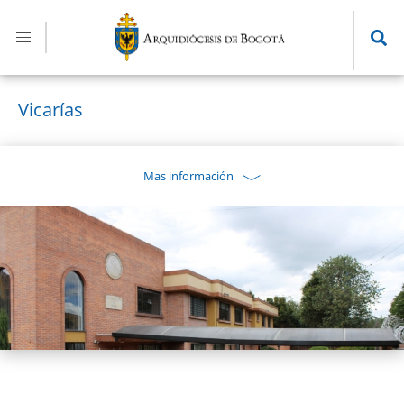
Pasar
al
contenido
principal
Vicarías
Mas información